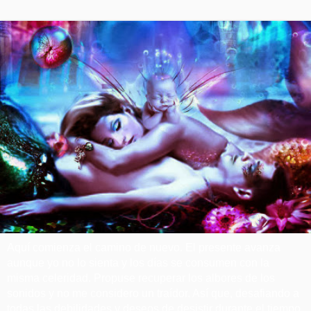
Aquí comienza el camino de nuevo. El presente avanza
aunque yo no lo sienta y los días se consumen con la
misma celeridad. Propuse recuperar los albores de los
sonidos y no me considero un traídor. Así que, desafiando a
todas las debilidades y deseos de desistir durante el tiempo