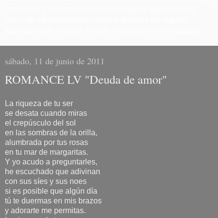
necesario, y absorbiendo el dolor natural, doy el primer
paso. Mi agradecimento infinito a quienes me siguen
acompañando y desde el cielo estoy oyendo un aplauso.
sábado, 11 de junio de 2011
ROMANCE LV "Deuda de amor"
La riqueza de tu ser
se desata cuando miras
el crepúsculo del sol
en las sombras de la orilla,
alumbrada por tus rosas
en tu mar de margaritas.
Y yo acudo a preguntarles,
he escuchado que adivinan
con sus síes y sus noes
si es posible que algún día
tú te duermas en mis brazos
y adorarte me permitas.